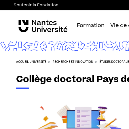
Soutenir la Fondation
Formation
Vie de
V
ACCUEIL UNIVERSITÉ
RECHERCHE ET INNOVATION
ÉTUDES DOCTORALE
o
u
Collège doctoral Pays de
s
ê
t
e
s
i
c