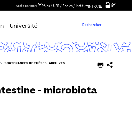
Choix
Pôles / UFR / Écoles / Instituts
fr
INTRANET
Accès par profil
de
la
langue
Rechercher
on
Université
SOUTENANCES DE THÈSES - ARCHIVES
testine - microbiota