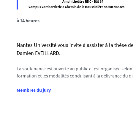
i
Amphithéâtre RDC - Bât 34
Campus Lombarderie
2 Chemin de la Houssinière 44300 Nantes
f
:
a
à 14 heures
l
s
e
Nantes Université vous invite à assister à la thèse
f
Damien EVEILLARD.
a
l
La soutenance est ouverte au public et est organisée selon 
s
formation et les modalités conduisant à la délivrance du d
e
Membres du jury