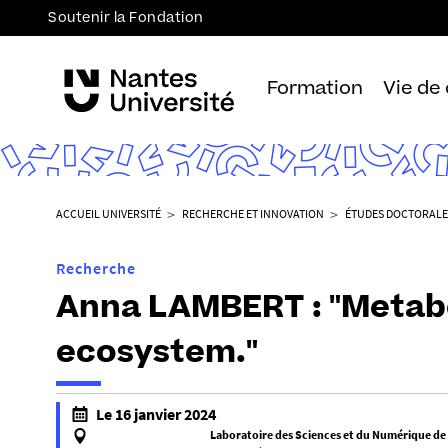
Soutenir la Fondation
Formation
Vie de
V
ACCUEIL UNIVERSITÉ
RECHERCHE ET INNOVATION
ÉTUDES DOCTORALE
o
u
Recherche
s
Anna LAMBERT : "Metabol
ê
t
ecosystem."
e
s
i
Le 16 janvier 2024
c
Laboratoire des Sciences et du Numérique de