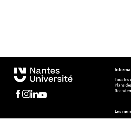
Informa
Tous les
Plans de
Recrute
Les me