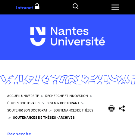
Aller
Intranet
au
contenu
V
ACCUEIL UNIVERSITÉ
RECHERCHE ET INNOVATION
o
ÉTUDES DOCTORALES
DEVENIR DOCTORANT
u
SOUTENIR SON DOCTORAT
SOUTENANCES DE THÈSES
s
SOUTENANCES DE THÈSES - ARCHIVES
ê
t
Recherche