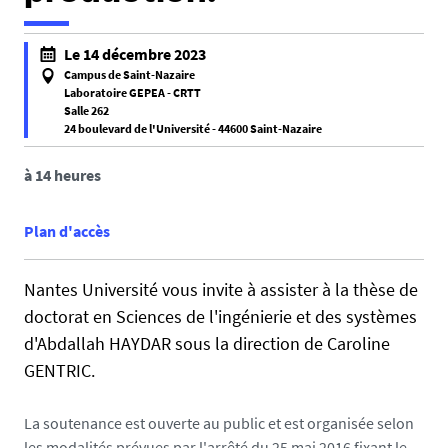
Le 14 décembre 2023
Campus de Saint-Nazaire
Laboratoire GEPEA - CRTT
Salle 262
24 boulevard de l'Université - 44600 Saint-Nazaire
f
a
à 14 heures
l
s
Plan d'accès
e
f
Nantes Université vous invite à assister à la thèse de
a
doctorat en Sciences de l'ingénierie et des systèmes
l
s
d'Abdallah HAYDAR sous la direction de Caroline
e
GENTRIC.
La soutenance est ouverte au public et est organisée selon
les modalités prévues par l'arrêté du 25 mai 2016 fixant le