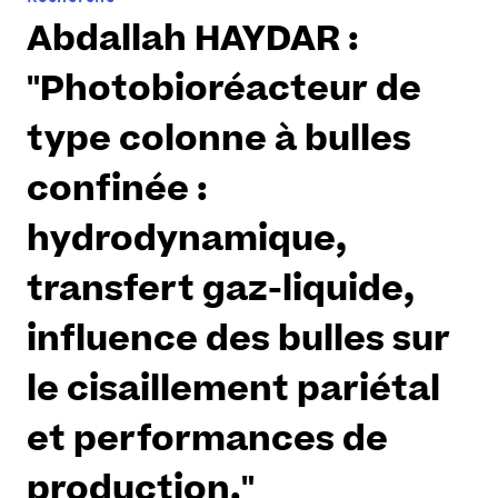
e
Abdallah HAYDAR :
s
i
"Photobioréacteur de
c
i
type colonne à bulles
:
confinée :
hydrodynamique,
transfert gaz-liquide,
influence des bulles sur
le cisaillement pariétal
et performances de
production."