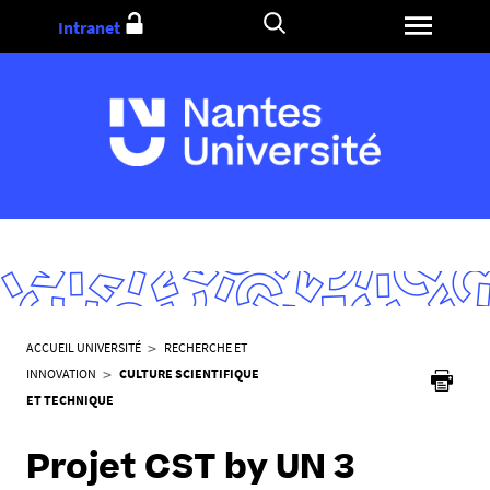
Aller
Intranet
au
contenu
V
ACCUEIL UNIVERSITÉ
RECHERCHE ET
o
INNOVATION
CULTURE SCIENTIFIQUE
u
ET TECHNIQUE
s
ê
Projet CST by UN 3
t