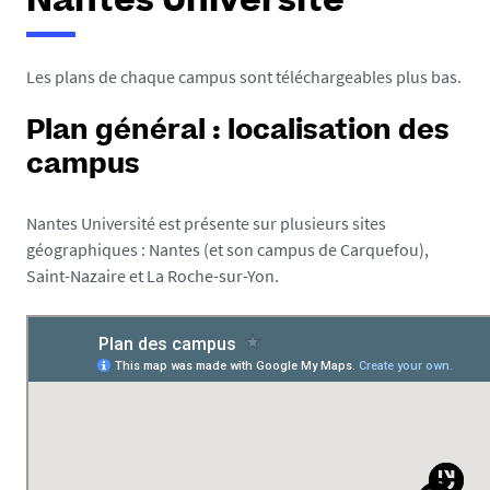
Nantes Université
e
s
i
Les plans de chaque campus sont téléchargeables plus bas.
c
i
Plan général : localisation des
campus
:
Nantes Université est présente sur plusieurs sites
géographiques : Nantes (et son campus de Carquefou),
Saint-Nazaire et La Roche-sur-Yon.