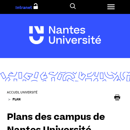
Aller
Intranet
au
contenu
V
ACCUEIL UNIVERSITÉ
o
PLAN
u
s
Plans des campus de
ê
t