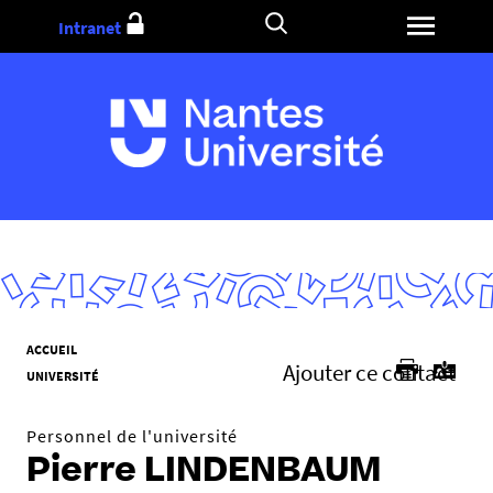
Aller
Intranet
au
contenu
V
ACCUEIL
Ajouter ce contact
o
UNIVERSITÉ
u
s
Personnel de l'université
ê
Pierre LINDENBAUM
t