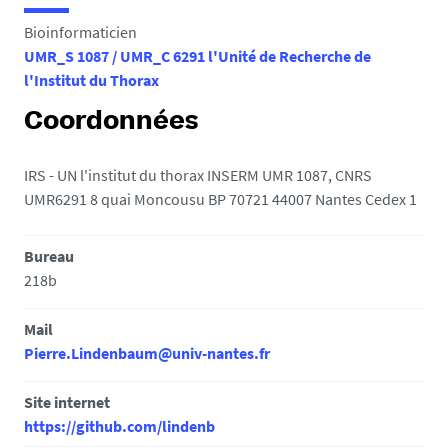
e
Bioinformaticien
s
UMR_S 1087 / UMR_C 6291 l'Unité de Recherche de
i
l'Institut du Thorax
c
i
Coordonnées
:
IRS - UN l'institut du thorax INSERM UMR 1087, CNRS
UMR6291 8 quai Moncousu BP 70721 44007 Nantes Cedex 1
Bureau
218b
Mail
Pierre.Lindenbaum@univ-nantes.fr
Site internet
https://github.com/lindenb