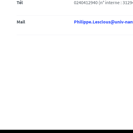
i
Tél
0240412940 (n° interne : 3129
:
Mail
Philippe.Lesclous@univ-nant