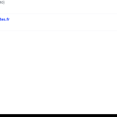
40)
es.fr