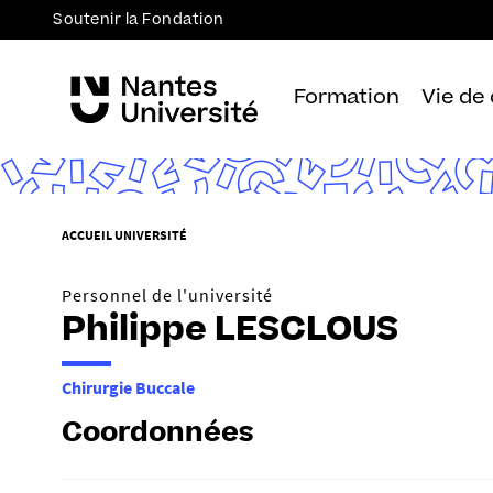
Soutenir la Fondation
Formation
Vie de
V
ACCUEIL UNIVERSITÉ
o
u
Personnel de l'université
s
Philippe LESCLOUS
ê
t
Chirurgie Buccale
e
s
Coordonnées
i
c