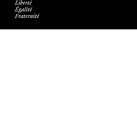
Informations pratiques
Tous les contacts
Plans des campus
Recrutement
Mentions légales
Crédits et aspects légaux
Cookies
Plan du site
Accessibilité : partiellement conforme
Les membres