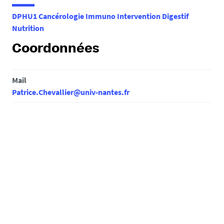
e
DPHU1 Cancérologie Immuno Intervention Digestif
s
Nutrition
i
c
Coordonnées
i
:
Mail
Patrice.Chevallier@univ-nantes.fr