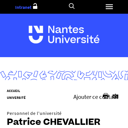
Aller
Intranet
au
contenu
V
ACCUEIL
Ajouter ce contact
o
UNIVERSITÉ
u
s
Personnel de l'université
ê
Patrice CHEVALLIER
t