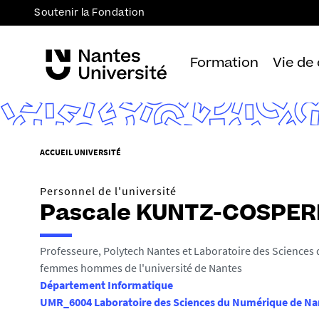
Soutenir la Fondation
Formation
Vie de
V
ACCUEIL UNIVERSITÉ
o
u
Personnel de l'université
s
Pascale KUNTZ-COSPER
ê
t
Professeure, Polytech Nantes et Laboratoire des Sciences
e
femmes hommes de l'université de Nantes
s
Département Informatique
i
UMR_6004 Laboratoire des Sciences du Numérique de Na
c