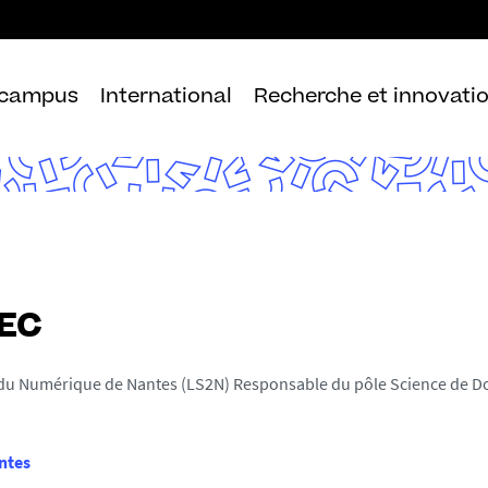
Aller
au
contenu
 campus
International
Recherche et innovati
EC
 du Numérique de Nantes (LS2N) Responsable du pôle Science de Don
ntes