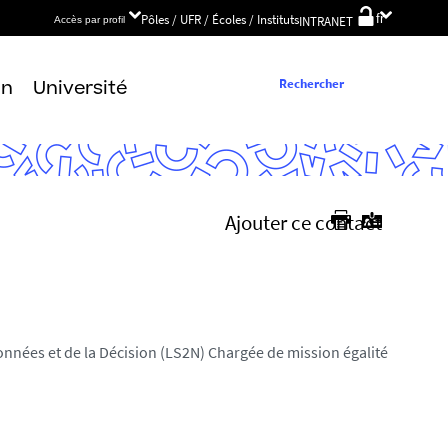
Choix
Pôles / UFR / Écoles / Instituts
fr
INTRANET
Accès par profil
de
la
langue
Rechercher
on
Université
Ajouter ce contact
nées et de la Décision (LS2N) Chargée de mission égalité