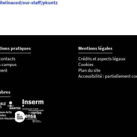
itelinacod/our-staff/pkuntz
tions pratiques
Mentions légales
 contacts
Crédits et aspects légaux
s campus
Cookies
ment
Plan du site
Accessibilité : partiellement c
mbres