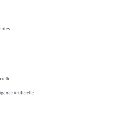
antes
cielle
gence Artificielle