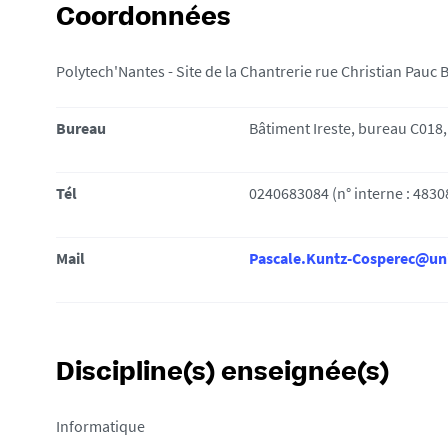
i
Coordonnées
:
Polytech'Nantes - Site de la Chantrerie rue Christian Pauc
Bureau
Bâtiment Ireste, bureau C018,
Tél
0240683084 (n° interne : 4830
Mail
Pascale.Kuntz-Cosperec@uni
Discipline(s) enseignée(s)
Informatique