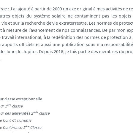
erne
: J’ai ajouté à partir de 2009 un axe original à mes activités de
autres objets du système solaire ne contaminent pas les objet
vie et sur la recherche de vie extraterrestre. Les normes de protec
 et à mesure de l’avancement de nos connaissances. De par mon exper
e travail international, à la redéfinition des normes de protection 
 rapports officiels et aussi une publication sous ma responsabilit
e, lune de Jupiter. Depuis 2016, je fais partie des membres du pro
.
classe exceptionnelle
ère
ur 1
classe
nde
 des universités 2
classe
Conf. Cl. normale
ère
e Conférence 1
Classe