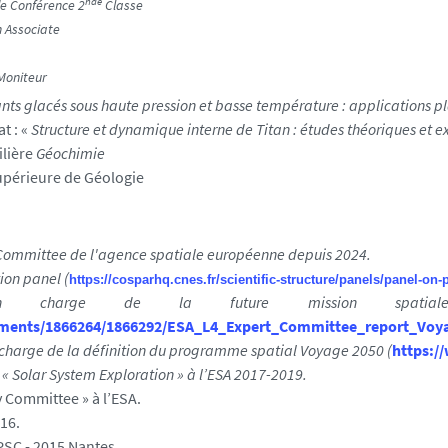
nde
e Conférence 2
Classe
 Associate
oniteur
ants glacés sous haute pression et basse température : applications 
t : «
Structure et dynamique interne de Titan : études théoriques et 
ilière
Géochimie
upérieure de Géologie
 Committee de l'agence spatiale européenne depuis 2024.
on panel (
https://cosparhq.cnes.fr/scientific-structure/panels/panel-on-
 charge de la future mission spatiale
uments/1866264/1866292/ESA_L4_Expert_Committee_report_Voy
harge de la définition du programme spatial Voyage 2050 (
https:/
« Solar System Exploration » à l’ESA 2017-2019.
 Committee » à l’ESA.
016.
PSC - 2015 Nantes.