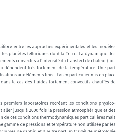
uilibre entre les approches expérimentales et les modèles
 les planètes telluriques dont la Terre. La dynamique des
ents convectifs à l'intensité du transfert de chaleur (lois
qui dépendent très fortement de la température. Une part
isations aux éléments finis. J’ai en particulier mis en place
dans le cas des fluides fortement convectifs chauffés de
 premiers laboratoires recréant les conditions physico-
t aller jusqu’à 2000 fois la pression atmosphérique et des
ation de ces conditions thermodynamiques particulières mais
une gamme de pressions et température non utilisée par les
enclumes de saphir, et d'autre part un travail de métrologie