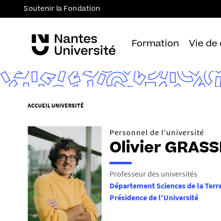
Soutenir la Fondation
Formation
Vie de
V
ACCUEIL UNIVERSITÉ
o
u
Personnel de l'université
s
Olivier GRAS
ê
t
Professeur des universités
e
Département Sciences de la Terre
s
Présidence de l'Université
i
c