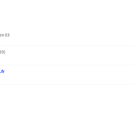
ex 03
29)
.fr