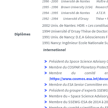
1996 - 2000 Université de Nantes Maître d
1995 - 1996 Brown University (USA) Research
1994 - 1995 Université de Nantes A.T.E.R.
1992 - 1994 Université d’Orsay Thèse + M
2002 Univ. de Nantes: HDR: «
Les constitu
1994 Université d’Orsay Thèse de Doctora
Diplômes
1991 Univ. de Nancy: D.E.A Géosciences F
1991 Nancy: Ingénieur Ecole Nationale S
International
Président du Space Science Advisory
Membre du COSPAR Planetary Protecti
Membre du comité en
(
https://www.cosmos.esa.int/doc
Membre du ESA Senior Committee en c
Président du groupe d’experts SSEWG 
Membre du « Space Science Advisory
Membre du SSEWG-ESA de 2014 à 2
Membre du comité scientifique du E