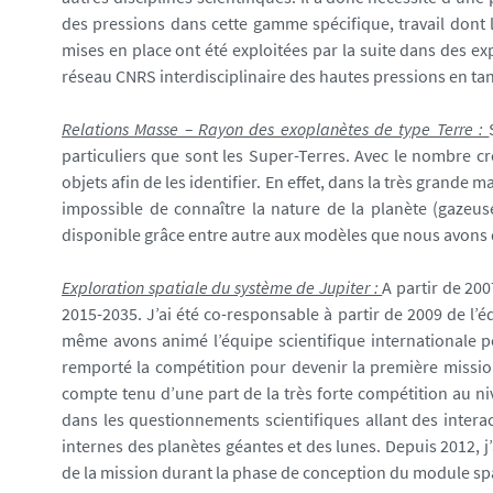
des pressions dans cette gamme spécifique, travail dont 
mises en place ont été exploitées par la suite dans des ex
réseau CNRS interdisciplinaire des hautes pressions en t
Relations Masse – Rayon des exoplanètes de type Terre :
particuliers que sont les Super-Terres. Avec le nombre cr
objets afin de les identifier. En effet, dans la très grande
impossible de connaître la nature de la planète (gazeus
disponible grâce entre autre aux modèles que nous avons
Exploration spatiale du système de Jupiter :
A partir de 200
2015-2035. J’ai été co-responsable à partir de 2009 de l’
même avons animé l’équipe scientifique internationale pe
remporté la compétition pour devenir la première mission
compte tenu d’une part de la très forte compétition au ni
dans les questionnements scientifiques allant des inter
internes des planètes géantes et des lunes. Depuis 2012, j’
de la mission durant la phase de conception du module spat