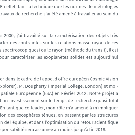
En effet, tant la technique que les normes de métrologies
ravaux de recherche, j'ai été amené à travailler au sein du
000, j’ai travaillé sur la caractérisation des objets très
orter des contraintes sur les relations masse-rayon de ces
es spectroscopiques) ou le rayon (méthode du transit), il est
our caractériser les exoplanètes solides est aujourd’hui
ter dans le cadre de l’appel d’offre européen Cosmic Vision
Explorer). M. Dougherty (Imperial College, London) et moi-
Spatiale Européenne (ESA) en Février 2012. Notre projet a
t un investissement sur le temps de recherche quasi-total
t. En tant que co-leader, mon rôle m’a amené à m’impliquer
ion des exosphères ténues, en passant par les structures
n de l’équipe, et dans l’optimisation du retour scientifique
esponsabilité sera assumée au moins jusqu’à fin 2018.