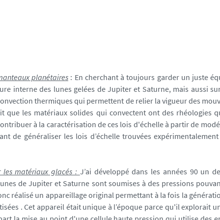
 manteaux planétaires
: En cherchant à toujours garder un juste éq
ure interne des lunes gelées de Jupiter et Saturne, mais aussi sur
convection thermiques qui permettent de relier la vigueur des mouvem
it que les matériaux solides qui convectent ont des rhéologies 
tribuer à la caractérisation de ces lois d'échelle à partir de modél
 de généraliser les lois d’échelle trouvées expérimentalement 
 les matériaux glacés :
J’ai développé dans les années 90 un des
 lunes de Jupiter et Saturne sont soumises à des pressions pouvan
onc réalisé un appareillage original permettant à la fois la génér
isées . Cet appareil était unique à l’époque parce qu'il explorait 
 part la mise au point d'une cellule haute pression qui utilise des 