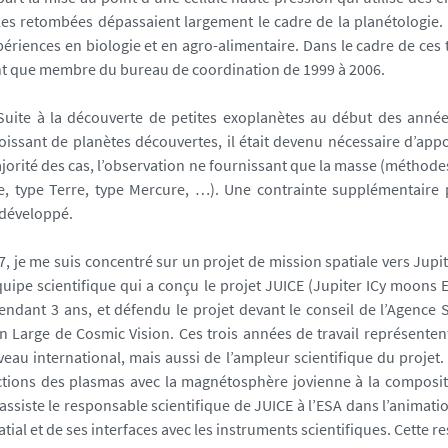
les retombées dépassaient largement le cadre de la planétologie. 
périences en biologie et en agro-alimentaire. Dans le cadre de ces t
ant que membre du bureau de coordination de 1999 à 2006.
Suite à la découverte de petites exoplanètes au début des années 2
oissant de planètes découvertes, il était devenu nécessaire d’app
 majorité des cas, l’observation ne fournissant que la masse (méthod
e, type Terre, type Mercure, …). Une contrainte supplémentaire p
 développé.
7, je me suis concentré sur un projet de mission spatiale vers Jupi
équipe scientifique qui a conçu le projet JUICE (Jupiter ICy moons 
ndant 3 ans, et défendu le projet devant le conseil de l’Agence 
 Large de Cosmic Vision. Ces trois années de travail représenten
veau international, mais aussi de l’ampleur scientifique du proje
actions des plasmas avec la magnétosphère jovienne à la composit
assiste le responsable scientifique de JUICE à l’ESA dans l’animatio
ial et de ses interfaces avec les instruments scientifiques. Cette r