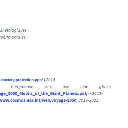
planétologiques
».
expérimentales
»
)
2018-
planetary-protection-ppp/
 européenne vers une lune glacée
age_2050_Moons_of_the_Giant_Planets.pdf/
) - 2023-
/www.cosmos.esa.int/web/voyage-2050
) 2019-2021