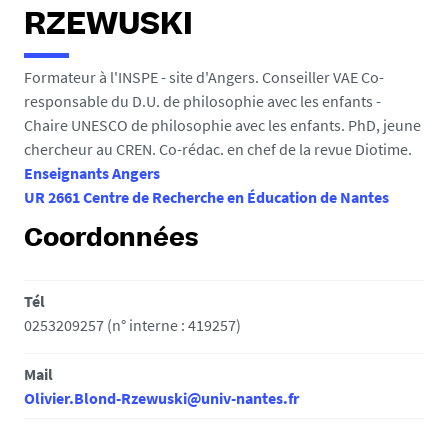
e
RZEWUSKI
s
i
Formateur à l'INSPE - site d'Angers. Conseiller VAE Co-
c
responsable du D.U. de philosophie avec les enfants -
i
Chaire UNESCO de philosophie avec les enfants. PhD, jeune
chercheur au CREN. Co-rédac. en chef de la revue Diotime.
:
Enseignants Angers
UR 2661 Centre de Recherche en Éducation de Nantes
Coordonnées
Tél
0253209257 (n° interne : 419257)
Mail
Olivier.Blond-Rzewuski@univ-nantes.fr