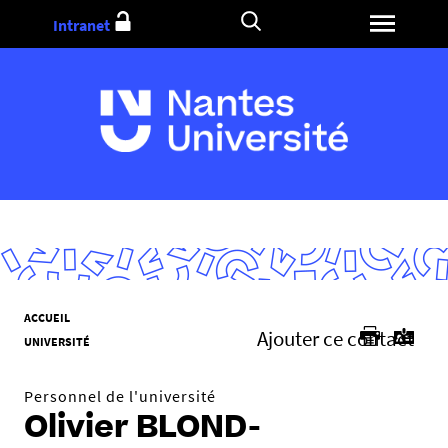
Aller
Intranet
au
contenu
V
ACCUEIL
Ajouter ce contact
o
UNIVERSITÉ
u
s
Personnel de l'université
ê
Olivier BLOND-
t