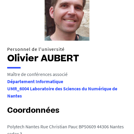
e
s
i
c
i
:
Personnel de l'université
Olivier AUBERT
Maître de conférences associé
Département Informatique
UMR_6004 Laboratoire des Sciences du Numérique de
Nantes
Coordonnées
Polytech Nantes Rue Christian Pauc BP50609 44306 Nantes
cedex 3