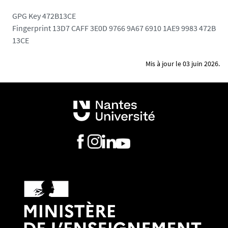
GPG Key 472B13CE
Fingerprint 13D7 CAFF 3E0D 9766 9A67 6910 1AE9 9983 472B
13CE
Mis à jour le 03 juin 2026.