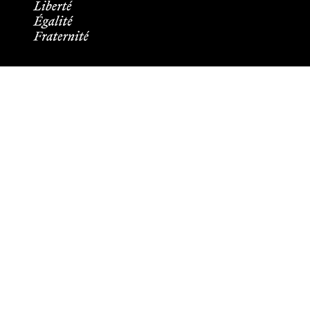
Informations pratiques
Tous les contacts
Plans des campus
Recrutement
Mentions légales
Crédits et aspects légaux
Cookies
Plan du site
Accessibilité : partiellement conforme
Les membres