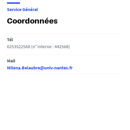
e
Service Général
s
i
Coordonnées
c
i
Tél
:
0253522568 (n° interne : 442568)
Mail
Milena.Belaubre@univ-nantes.fr