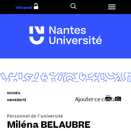
Aller
Intranet
au
contenu
V
ACCUEIL
Ajouter ce contact
o
UNIVERSITÉ
u
s
Personnel de l'université
ê
Miléna BELAUBRE
t