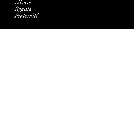
Informations pratiques
Tous les contacts
Plans des campus
Recrutement
Mentions légales
Crédits et aspects légaux
Cookies
Plan du site
Accessibilité : partiellement conforme
Les membres