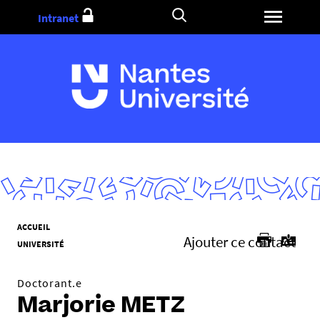
Aller
Intranet
au
contenu
V
ACCUEIL
Ajouter ce contact
o
UNIVERSITÉ
u
s
Doctorant.e
ê
Marjorie METZ
t