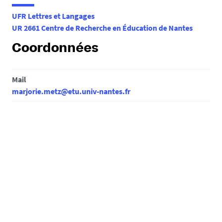
e
UFR Lettres et Langages
s
UR 2661 Centre de Recherche en Éducation de Nantes
i
c
Coordonnées
i
:
Mail
marjorie.metz@etu.univ-nantes.fr