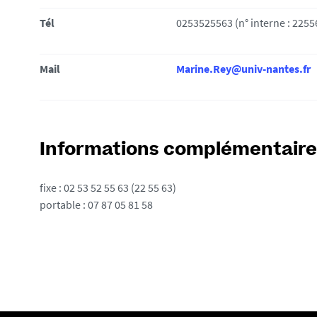
i
Tél
0253525563 (n° interne : 2255
:
Mail
Marine.Rey@univ-nantes.fr
Informations complémentaire
fixe : 02 53 52 55 63 (22 55 63)
portable : 07 87 05 81 58