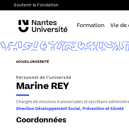
Soutenir la Fondation
Formation
Vie de
V
ACCUEIL UNIVERSITÉ
o
u
Personnel de l'université
s
Marine REY
ê
t
Chargée de missions transversales et secrétaire administra
e
Direction Développement Social, Prévention et Sûreté
s
i
Coordonnées
c