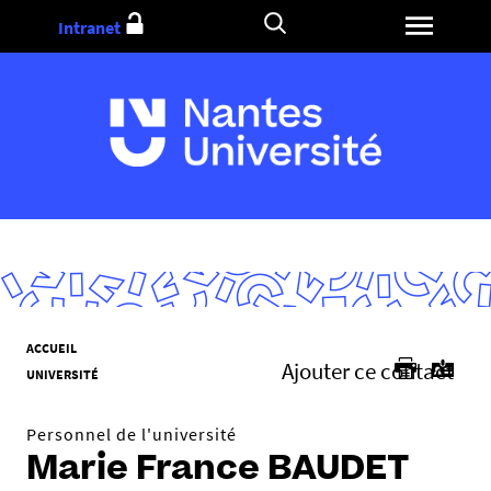
Aller
Intranet
au
contenu
V
ACCUEIL
Ajouter ce contact
o
UNIVERSITÉ
u
s
Personnel de l'université
ê
Marie France BAUDET
t