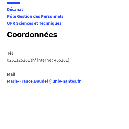
e
Décanat
s
Pôle Gestion des Personnels
i
UFR Sciences et Techniques
c
i
Coordonnées
:
Tél
0251125201 (n° interne : 455201)
Mail
Marie-France.Baudet@univ-nantes.fr