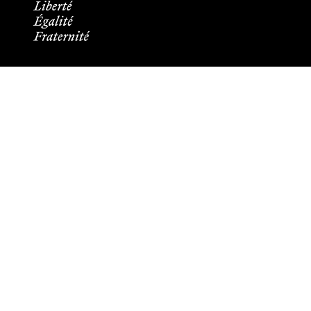
Informations pratiques
Tous les contacts
Plans des campus
Recrutement
Mentions légales
Crédits et aspects légaux
Cookies
Plan du site
Accessibilité : partiellement conforme
Les membres