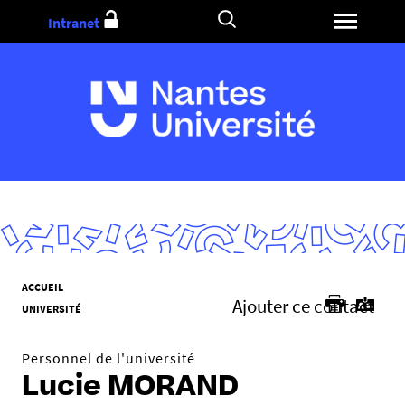
Aller
Intranet
au
contenu
V
ACCUEIL
Ajouter ce contact
o
UNIVERSITÉ
u
s
Personnel de l'université
ê
Lucie MORAND
t