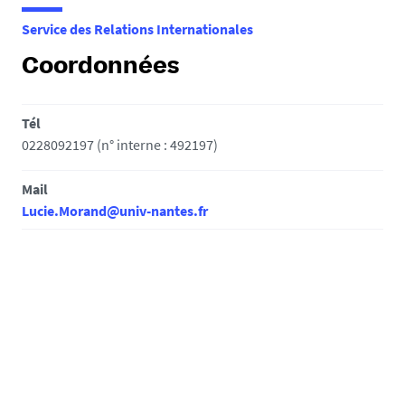
e
Service des Relations Internationales
s
i
Coordonnées
c
i
Tél
:
0228092197 (n° interne : 492197)
Mail
Lucie.Morand@univ-nantes.fr