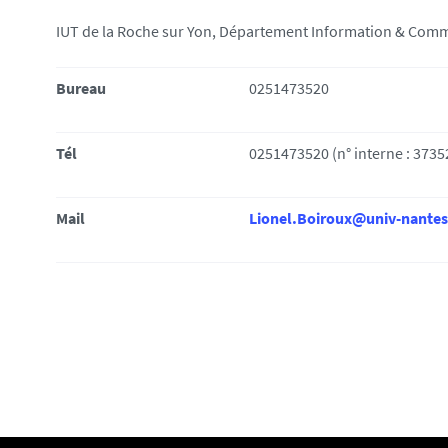
i
IUT de la Roche sur Yon, Département Information & Comm
:
Bureau
0251473520
Tél
0251473520 (n° interne : 3735
Mail
Lionel.Boiroux@univ-nantes