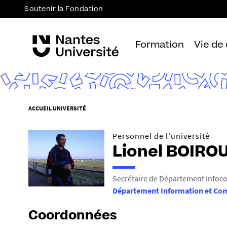
Soutenir la Fondation
Formation
Vie de
V
ACCUEIL UNIVERSITÉ
o
u
Personnel de l'université
s
Lionel BOIRO
ê
t
Secrétaire de Département Infoc
e
Département Information et Co
s
i
Coordonnées
c