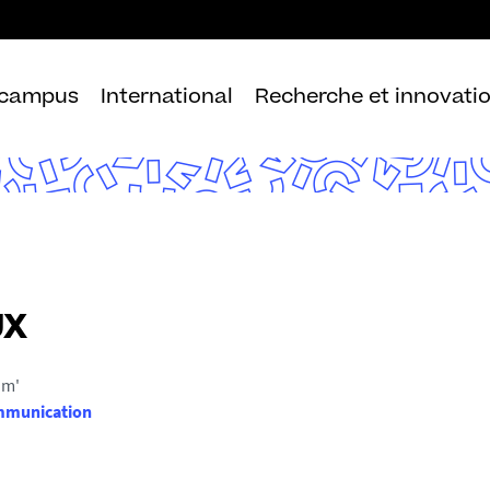
Aller
au
contenu
 campus
International
Recherche et innovati
UX
om'
mmunication