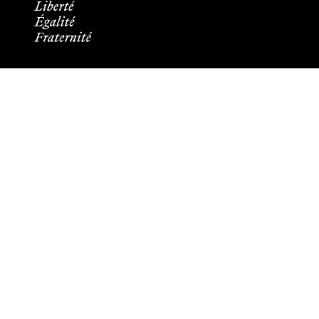
Informations pratiques
Tous les contacts
Plans des campus
Recrutement
Mentions légales
Crédits et aspects légaux
Cookies
Plan du site
Accessibilité : partiellement conforme
Les membres