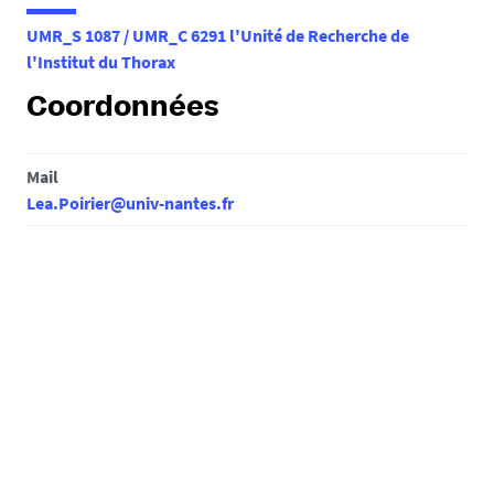
e
UMR_S 1087 / UMR_C 6291 l'Unité de Recherche de
s
l'Institut du Thorax
i
c
Coordonnées
i
:
Mail
Lea.Poirier@univ-nantes.fr