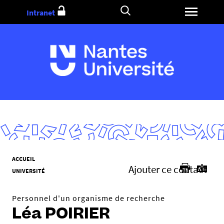
Aller
Intranet
au
contenu
V
ACCUEIL
Ajouter ce contact
o
UNIVERSITÉ
u
s
Personnel d'un organisme de recherche
ê
Léa POIRIER
t