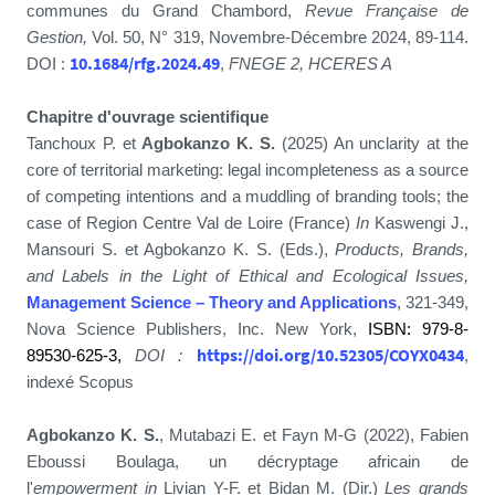
communes du Grand Chambord,
Revue Française de
Gestion,
Vol. 50, N° 319, Novembre-Décembre 2024, 89-114.
10.1684/rfg.2024.49
DOI :
,
FNEGE 2, HCERES A
Chapitre d'ouvrage scientifique
Tanchoux P. et
Agbokanzo K. S.
(2025) An unclarity at the
core of territorial marketing: legal incompleteness as a source
of competing intentions and a muddling of branding tools; the
case of Region Centre Val de Loire (France)
In
Kaswengi J.,
Mansouri S. et Agbokanzo K. S. (Eds.),
Products, Brands,
and Labels in the Light of Ethical and Ecological Issues,
Management Science – Theory and Applications
, 321-349,
Nova Science Publishers, Inc. New York,
ISBN: 979-8-
https://doi.org/10.52305/COYX0434
89530-625-3,
DOI :
,
indexé Scopus
Agbokanzo K. S.
, Mutabazi E. et Fayn M-G
(2022), Fabien
Eboussi Boulaga, un décryptage africain de
l'
empowerment
in
Livian Y-F. et Bidan M. (Dir.)
Les grands