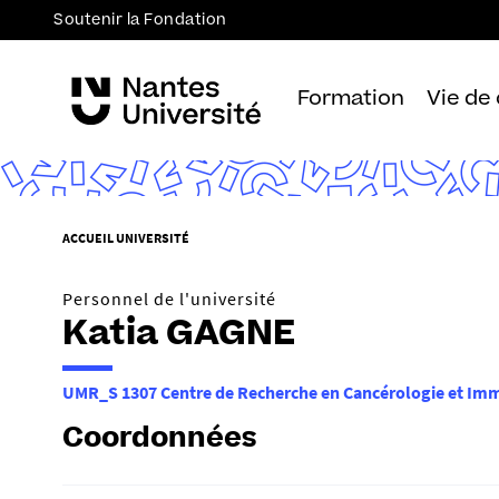
Soutenir la Fondation
Formation
Vie de
V
ACCUEIL UNIVERSITÉ
o
u
Personnel de l'université
s
Katia GAGNE
ê
t
UMR_S 1307 Centre de Recherche en Cancérologie et Im
e
s
Coordonnées
i
c