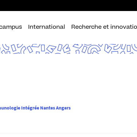
Aller
au
contenu
 campus
International
Recherche et innovati
munologie Intégrée Nantes Angers