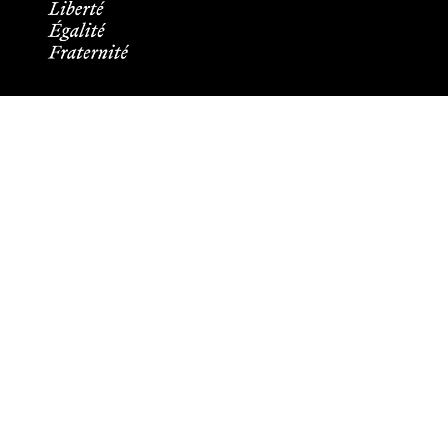
Informations pratiques
Tous les contacts
Plans des campus
Recrutement
Mentions légales
Crédits et aspects légaux
Cookies
Plan du site
Accessibilité : partiellement conforme
Les membres