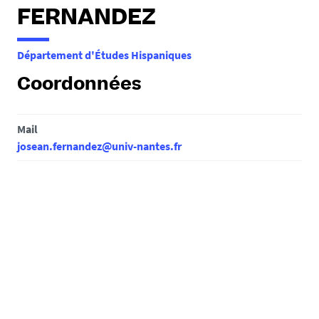
e
FERNANDEZ
s
i
Département d'Études Hispaniques
c
i
Coordonnées
:
Mail
josean.fernandez@univ-nantes.fr