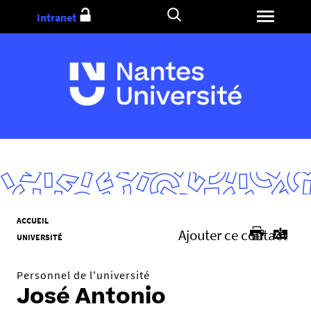
Aller
Intranet
au
contenu
V
ACCUEIL
Ajouter ce contact
o
UNIVERSITÉ
u
s
Personnel de l'université
ê
José Antonio
t