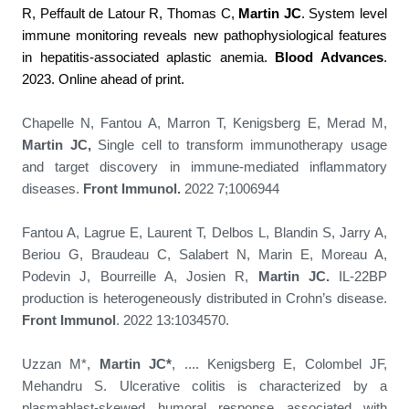
R, Peffault de Latour R, Thomas C,
Martin JC
. System level
immune monitoring reveals new pathophysiological features
in hepatitis-associated aplastic anemia.
Blood Advances
.
2023. Online ahead of print.
Chapelle N, Fantou A, Marron T, Kenigsberg E, Merad M,
Martin JC,
Single cell to transform immunotherapy usage
and target discovery in immune-mediated inflammatory
diseases.
Front Immunol.
2022 7;1006944
Fantou A, Lagrue E, Laurent T, Delbos L, Blandin S, Jarry A,
Beriou G, Braudeau C, Salabert N, Marin E, Moreau A,
Podevin J, Bourreille A, Josien R,
Martin JC.
IL-22BP
production is heterogeneously distributed in Crohn’s disease.
Front Immunol
. 2022 13:1034570.
Uzzan M*,
Martin JC*
, .... Kenigsberg E, Colombel JF,
Mehandru S. Ulcerative colitis is characterized by a
plasmablast-skewed humoral response associated with