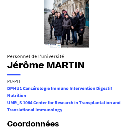
e
s
i
c
i
:
Personnel de l'université
Jérôme MARTIN
PU-PH
DPHU1 Cancérologie Immuno Intervention Digestif
Nutrition
UMR_S 1064 Center for Research in Transplantation and
Translational Immunology
Coordonnées