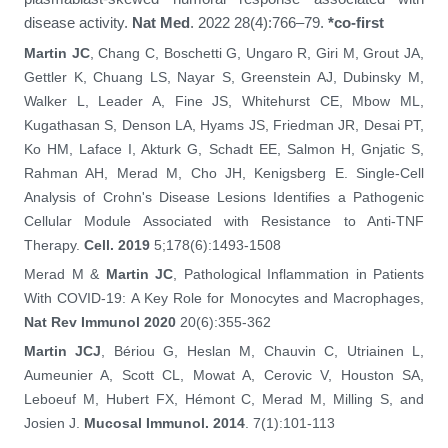
disease activity.
Nat Med
. 2022 28(4):766–79.
*co-first
Martin JC
, Chang C, Boschetti G, Ungaro R, Giri M, Grout JA,
Gettler K, Chuang LS, Nayar S, Greenstein AJ, Dubinsky M,
Walker L, Leader A, Fine JS, Whitehurst CE, Mbow ML,
Kugathasan S, Denson LA, Hyams JS, Friedman JR, Desai PT,
Ko HM, Laface I, Akturk G, Schadt EE, Salmon H, Gnjatic S,
Rahman AH, Merad M, Cho JH, Kenigsberg E. Single-Cell
Analysis of Crohn's Disease Lesions Identifies a Pathogenic
Cellular Module Associated with Resistance to Anti-TNF
Therapy.
Cell. 2019
5;178(6):1493-1508
Merad M &
Martin JC
, Pathological Inflammation in Patients
With COVID-19: A Key Role for Monocytes and Macrophages,
Nat Rev Immunol 2020
20(6):355-362
Martin JCJ
, Bériou G, Heslan M, Chauvin C, Utriainen L,
Aumeunier A, Scott CL, Mowat A, Cerovic V, Houston SA,
Leboeuf M, Hubert FX, Hémont C, Merad M, Milling S, and
Josien J.
Mucosal Immunol. 2014
. 7(1):101-113