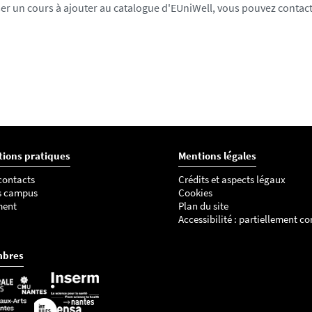
ser un cours à ajouter au catalogue d'EUniWell, vous pouvez contact
tions pratiques
Mentions légales
 contacts
Crédits et aspects légaux
s campus
Cookies
ment
Plan du site
Accessibilité : partiellement c
mbres