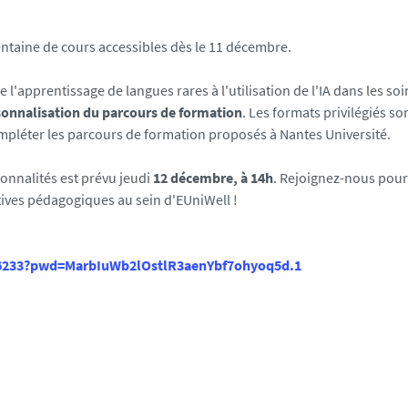
rentaine de cours accessibles dès le 11 décembre.
l'apprentissage de langues rares à l'utilisation de l'IA dans les soi
rsonnalisation du parcours de formation
. Les formats privilégiés so
compléter les parcours de formation proposés à Nantes Université.
onnalités est prévu jeudi
12 décembre, à 14h
. Rejoignez-nous pour
atives pédagogiques au sein d'EUniWell !
216233?pwd=MarbIuWb2lOstlR3aenYbf7ohyoq5d.1