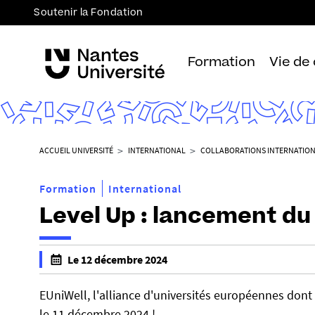
Soutenir la Fondation
Formation
Vie de
V
ACCUEIL UNIVERSITÉ
INTERNATIONAL
COLLABORATIONS INTERNATIO
o
u
Formation
International
s
Level Up : lancement du
ê
t
e
h
Le 12 décembre 2024
s
t
f
i
t
a
EUniWell, l'alliance d'universités européennes dont 
c
p
l
le 11 décembre 2024 !