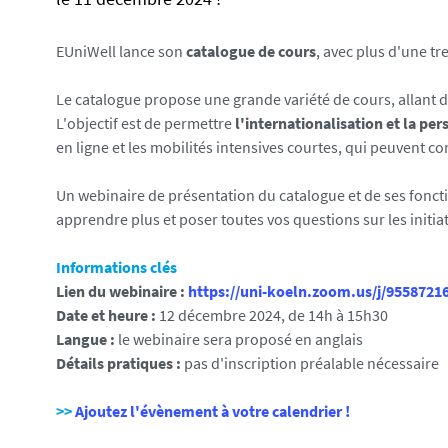
i
s
s
:
e
:
EUniWell lance son
catalogue de cours
, avec plus d'une t
/
f
/
a
Le catalogue propose une grande variété de cours, allant de 
w
l
L'objectif est de permettre
l'internationalisation et la pe
w
s
en ligne et les mobilités intensives courtes, qui peuvent 
w
e
.
Un webinaire de présentation du catalogue et de ses foncti
u
apprendre plus et poser toutes vos questions sur les initi
n
i
Informations clés
v
Lien du webinaire :
https://uni-koeln.zoom.us/j/95587
-
Date et heure :
12 décembre 2024, de 14h à 15h30
n
Langue :
le webinaire sera proposé en anglais
a
Détails pratiques :
pas d'inscription préalable nécessaire
n
t
>>
Ajoutez l'évènement à votre calendrier !
e
s