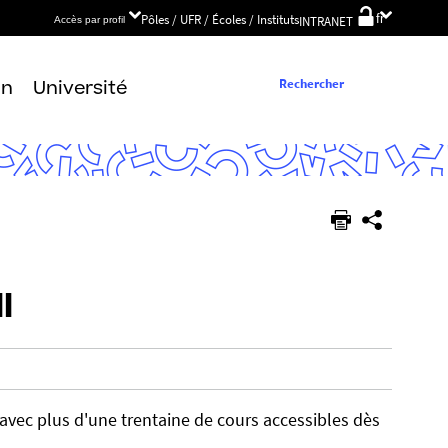
Choix
Pôles / UFR / Écoles / Instituts
fr
INTRANET
Accès par profil
de
la
langue
Rechercher
on
Université
l
 avec plus d'une trentaine de cours accessibles dès