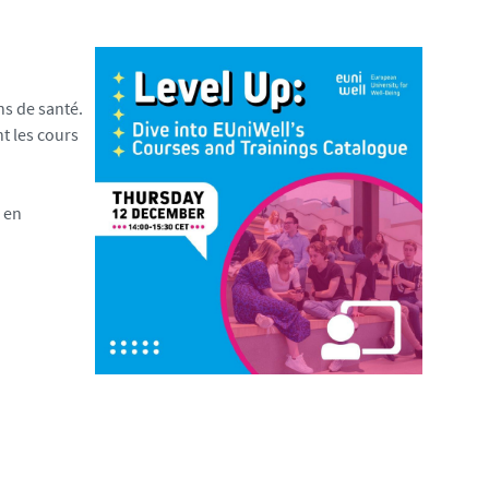
ns de santé.
nt les cours
 en