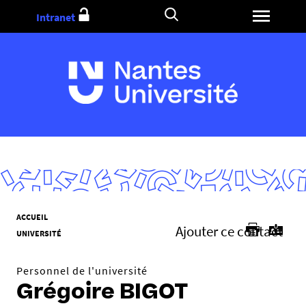
Aller
Intranet
au
contenu
V
ACCUEIL
Ajouter ce contact
o
UNIVERSITÉ
u
s
Personnel de l'université
ê
Grégoire BIGOT
t