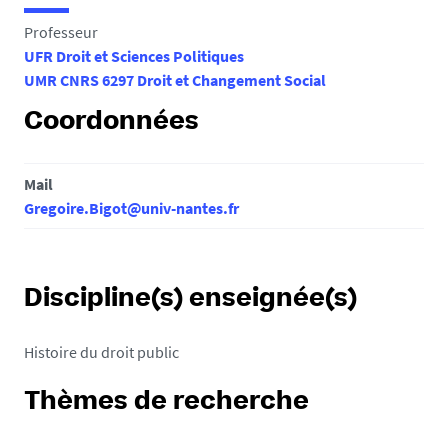
e
Professeur
s
UFR Droit et Sciences Politiques
i
UMR CNRS 6297 Droit et Changement Social
c
i
Coordonnées
:
Mail
Gregoire.Bigot@univ-nantes.fr
Discipline(s) enseignée(s)
Histoire du droit public
Thèmes de recherche