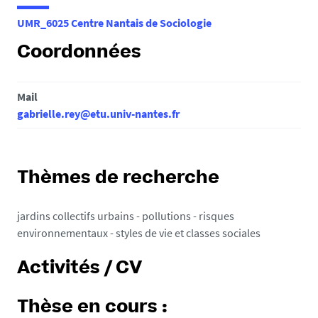
e
UMR_6025 Centre Nantais de Sociologie
s
i
Coordonnées
c
i
Mail
:
gabrielle.rey@etu.univ-nantes.fr
Thèmes de recherche
jardins collectifs urbains - pollutions - risques
environnementaux - styles de vie et classes sociales
Activités / CV
Thèse en cours :