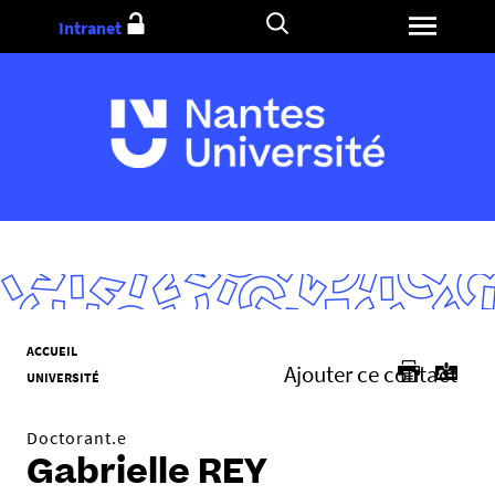
Aller
Intranet
au
contenu
V
ACCUEIL
Ajouter ce contact
o
UNIVERSITÉ
u
s
Doctorant.e
ê
Gabrielle REY
t