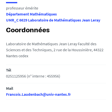
e
professeur émérite
s
Département Mathématiques
i
UMR_C 6629 Laboratoire de Mathématiques Jean Leray
c
i
Coordonnées
:
Laboratoire de Mathématiques Jean Leray Faculté des
Sciences et des Techniques, 2 rue de la Houssinière, 44322
Nantes cedex
Tél
0251125956 (n° interne : 455956)
Mail
Francois.Laudenbach@univ-nantes.fr