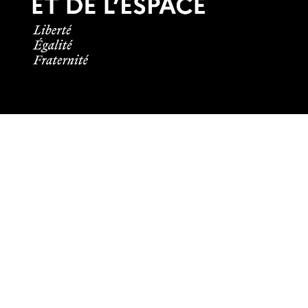
Informations pratiques
Tous les contacts
Plans des campus
Recrutement
Mentions légales
Crédits et aspects légaux
Cookies
Plan du site
Accessibilité : partiellement conforme
Les membres