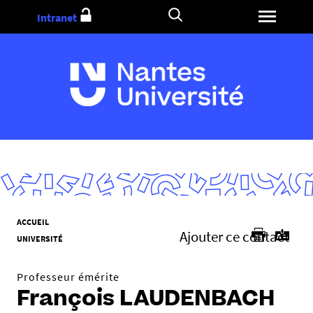
Aller
Intranet
au
contenu
V
ACCUEIL
Ajouter ce contact
o
UNIVERSITÉ
u
s
Professeur émérite
ê
François LAUDENBACH
t