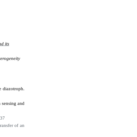
d its
terogeneity
e diazotroph.
 sensing and
537
transfer of an