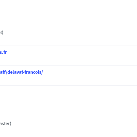
3)
s.fr
aff/delavat-francois/
aster)