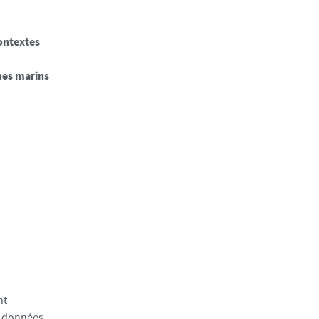
contextes
mes marins
nt
s données