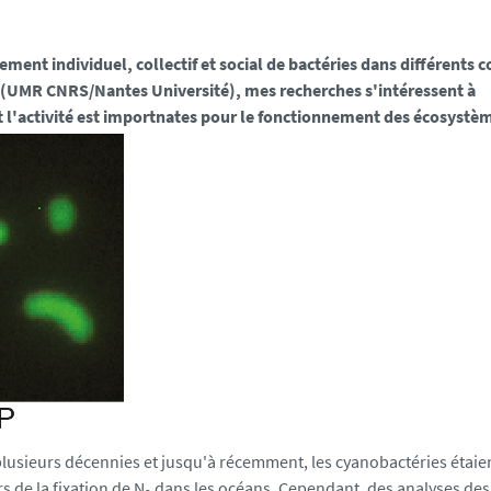
ent individuel, collectif et social de bactéries dans différents 
(UMR CNRS/Nantes Université), mes recherches s'intéressent à
t l'activité est importnates pour le fonctionnement des écosystè
lusieurs décennies et jusqu'à récemment, les cyanobactéries étaie
 de la fixation de N
dans les océans. Cependant, des analyses de