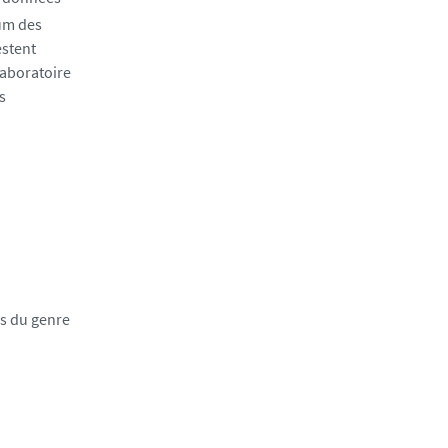
um des
estent
laboratoire
s
es du genre