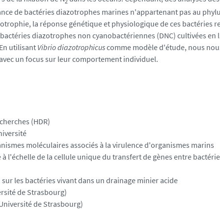
2
ance de bactéries diazotrophes marines n'appartenant pas au phyl
otrophie, la réponse génétique et physiologique de ces bactéries r
 bactéries diazotrophes non cyanobactériennes (DNC) cultivées en 
En utilisant
Vibrio diazotrophicus
comme modèle d'étude, nous nou
 avec un focus sur leur comportement individuel.
Recherches (HDR)
iversité
anismes moléculaires associés à la virulence d'organismes marins
 l'échelle de la cellule unique du transfert de gènes entre bactéri
sur les bactéries vivant dans un drainage minier acide
rsité de Strasbourg)
(Université de Strasbourg)