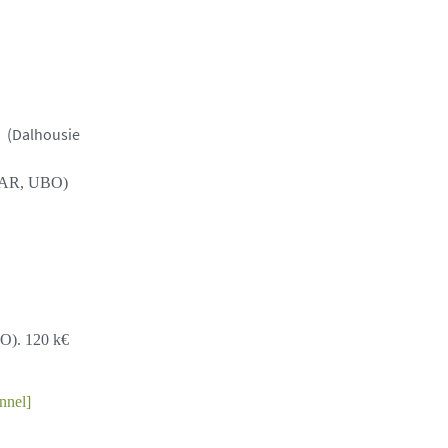
e (Dalhousie
EMAR, UBO)
BO). 120 k€
nnel]