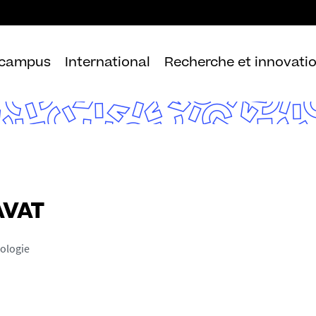
Aller
au
contenu
 campus
International
Recherche et innovati
AVAT
ologie