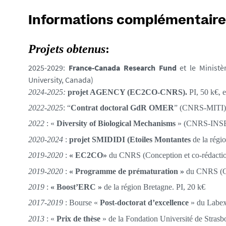
Informations complémentaire
Projets obtenus
:
2025-2029:
France-Canada Research Fund
et le Minist
University, Canada)
2024-2025:
projet AGENCY (EC2CO-CNRS).
PI, 50 k€,
2022-2025
: “
Contrat doctoral GdR OMER
” (CNRS-MITI).
2022
: «
Diversity of Biological Mechanisms
» (CNRS-INS
2020-2024
:
projet SMIDIDI (
Etoil
es Montantes
de la régio
2019-2020
:
« EC2CO»
du CNRS (Conception et co-rédaction
2019-2020
:
« Programme de prématuration »
du CNRS (Con
2019
:
« Boost’ERC »
de la région Bretagne. PI, 20 k€
2017-2019
: Bourse «
Post-doctorat d’excellence
» du Labe
2013
: «
Prix de thèse
» de la Fondation Université de Strasb