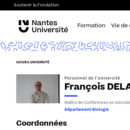
Soutenir la Fondation
Formation
Vie de
V
ACCUEIL UNIVERSITÉ
o
u
Personnel de l'université
s
François DEL
ê
t
Maître de Conférences en microbi
e
Département Biologie
s
i
Coordonnées
c