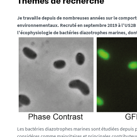
Thèmes de recherche
Je travaille depuis de nombreuses années sur le comportem
environnementaux. Recruté en septembre 2019 à l'US2B 
l'écophysiologie de bactéries diazotrophes marines, don
Les bactéries diazotrophes marines sont étudiées depuis p
considéres comme majoritaires et principales contributeurs