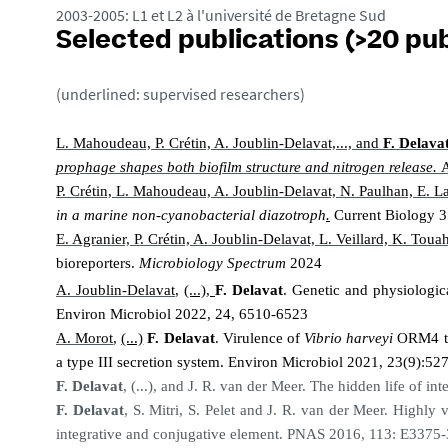
2003-2005: L1 et L2 à l'université de Bretagne Sud
Selected publications (>20 pub
(underlined: supervised researchers)
L. Mahoudeau, P. Crétin, A. Joublin-Delavat,..., and
F. Delava
prophage shapes both biofilm structure and nitrogen release.
A
P. Crétin, L. Mahoudeau, A. Joublin-Delavat, N. Paulhan, E. La
in a marine non-cyanobacterial diazotroph
.
Current Biology 3
E. Agranier, P. Crétin, A. Joublin-Delavat, L. Veillard, K. Toua
bioreporters.
Microbiology Spectrum
2024
A. Joublin-Delavat
,
(...),
F. Delavat
.
Genetic and physiologica
Environ Microbiol 2022, 24, 6510-6523
A. Morot
,
(...)
F. Delavat
.
Virulence of
Vibrio harveyi
ORM4 to
a type III secretion system.
Environ Microbiol 2021, 23(9):52
F. Delavat
, (...), and J. R. van der Meer. The hidden life of
F. Delavat
, S. Mitri, S. Pelet and J. R. van der Meer. Highly 
integrative and conjugative element. PNAS 2016, 113: E3375