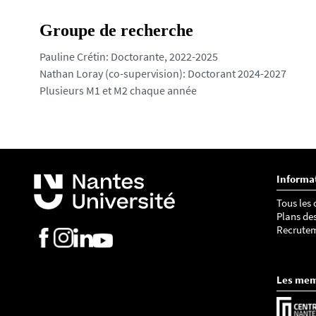
Groupe de recherche
Pauline Crétin: Doctorante, 2022-2025
Nathan Loray (co-supervision): Doctorant 2024-2027
Plusieurs M1 et M2 chaque année
Informa
Tous les
Plans de
Recrute
Les me