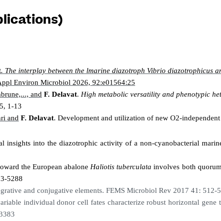
lications)
t
. The interplay between the lmarine diazotroph Vibrio diazotrophicus an
ppl Environ Microbiol 2026, 92:e01564:25
brune,..., and
F. Delavat
.
High metabolic versatility and phenotypic he
5, 1-13
hri and
F. Delavat
.
Development and
utilization of new O2-independent
l insights into the diazotrophic activity of a non-cyanobacterial marin
ward the European abalone
Haliotis tuberculata
involves both quorum
73-5288
 integrative and conjugative elements. FEMS Microbiol Rev 2017 41: 512-
variable individual donor cell fates characterize robust horizontal gene 
-3383