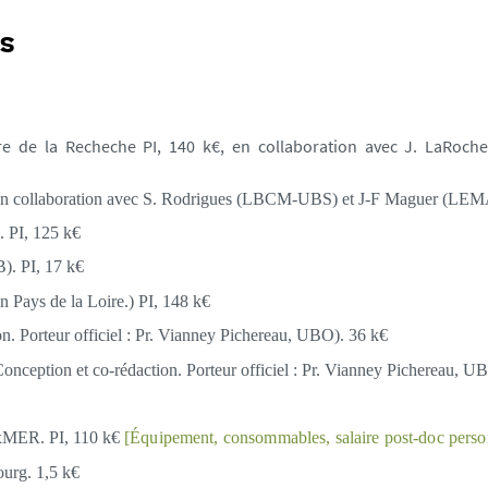
s
ère de la Recheche PI, 140 k€, en collaboration avec J. LaRoch
 en collaboration avec S. Rodrigues (LBCM-UBS) et J-F Maguer (L
 PI, 125 k€
B).
PI, 17 k€
n Pays de la Loire.) PI, 148 k€
. Porteur officiel : Pr. Vianney Pichereau, UBO). 36 k€
ception et co-rédaction. Porteur officiel : Pr. Vianney Pichereau, U
xMER. PI, 110 k€
[Équipement, consommables, salaire post-doc perso
ourg. 1,5 k€