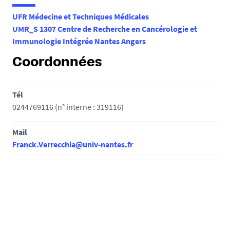
e
UFR Médecine et Techniques Médicales
s
UMR_S 1307 Centre de Recherche en Cancérologie et
i
Immunologie Intégrée Nantes Angers
c
i
Coordonnées
:
Tél
0244769116 (n° interne : 319116)
Mail
Franck.Verrecchia@univ-nantes.fr