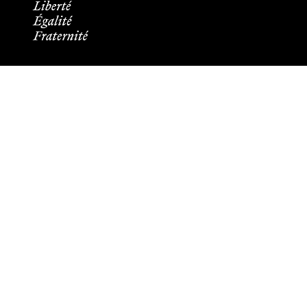
Informations pratiques
Tous les contacts
Plans des campus
Recrutement
Mentions légales
Crédits et aspects légaux
Cookies
Plan du site
Accessibilité : partiellement conforme
Les membres