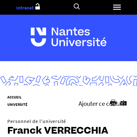
Aller
Intranet
au
contenu
V
ACCUEIL
Ajouter ce contact
o
UNIVERSITÉ
u
s
Personnel de l'université
ê
Franck VERRECCHIA
t