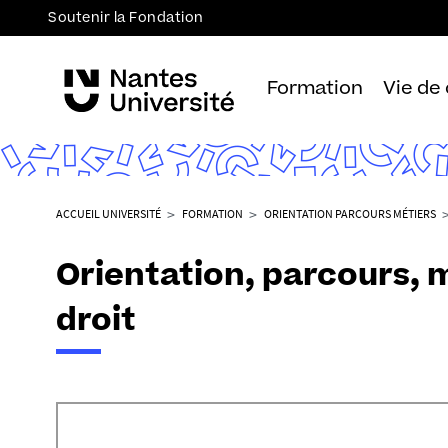
Soutenir la Fondation
Formation
Vie de
V
ACCUEIL UNIVERSITÉ
FORMATION
ORIENTATION PARCOURS MÉTIERS
o
u
Orientation, parcours, m
s
ê
droit
t
e
s
i
c