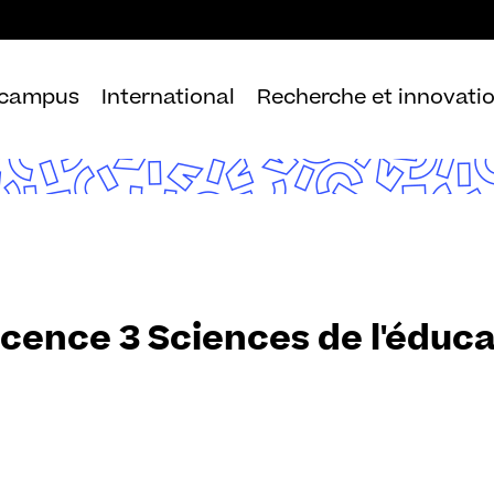
Aller
au
contenu
 campus
International
Recherche et innovati
icence 3 Sciences de l'éduc