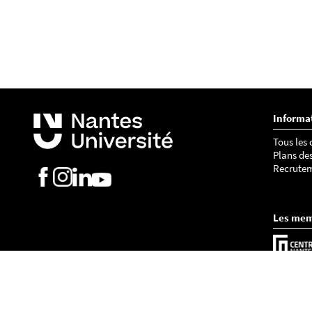
Informa
Tous les
Plans de
Recrute
Les me