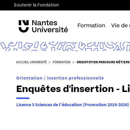
Soutenir la Fondation
Formation
Vie de
V
ACCUEIL UNIVERSITÉ
FORMATION
ORIENTATION PARCOURS MÉTIERS
o
u
Orientation / insertion professionnelle
s
Enquêtes d'insertion - L
ê
t
e
Licence 3 Sciences de l'éducation (Promotion 2019-2020)
s
i
c