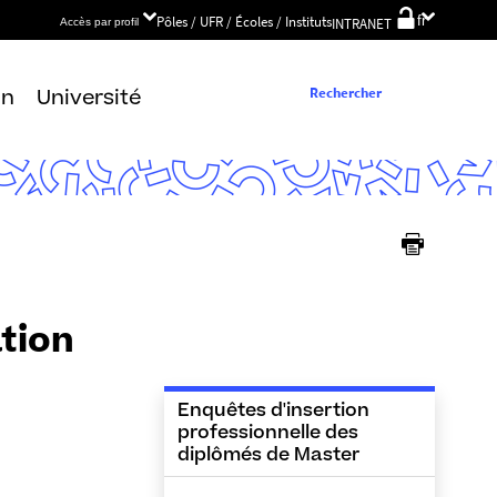
Choix
Pôles / UFR / Écoles / Instituts
fr
INTRANET
Accès par profil
de
la
langue
Rechercher
on
Université
ation
Enquêtes d'insertion
professionnelle des
diplômés de Master