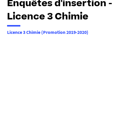
Enquêtes d'insertion -
e
s
Licence 3 Chimie
i
c
i
Licence 3 Chimie (Promotion 2019-2020)
: