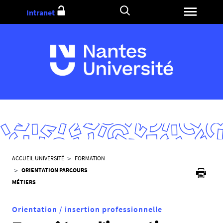
Aller
Intranet
au
contenu
V
ACCUEIL UNIVERSITÉ
FORMATION
o
ORIENTATION PARCOURS
u
MÉTIERS
s
ê
Orientation / insertion professionnelle
t