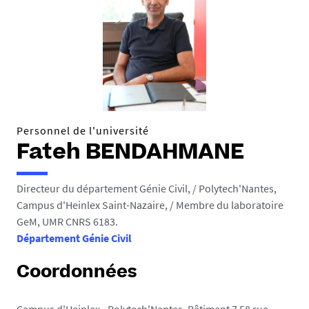
e
s
i
c
i
:
Personnel de l'université
Fateh BENDAHMANE
Directeur du département Génie Civil, / Polytech'Nantes,
Campus d'Heinlex Saint-Nazaire, / Membre du laboratoire
GeM, UMR CNRS 6183.
Département Génie Civil
Coordonnées
Campus d'Heinlex - Polytech'Nantes, Bâtiment 7 58 rue