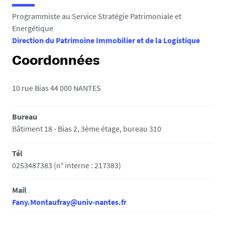
e
Programmiste au Service Stratégie Patrimoniale et
s
Energétique
i
Direction du Patrimoine Immobilier et de la Logistique
c
i
Coordonnées
:
10 rue Bias 44 000 NANTES
Bureau
Bâtiment 18 - Bias 2, 3ème étage, bureau 310
Tél
0253487383 (n° interne : 217383)
Mail
Fany.Montaufray@univ-nantes.fr