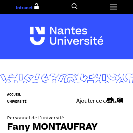
Aller
Intranet
au
contenu
V
ACCUEIL
Ajouter ce contact
o
UNIVERSITÉ
u
s
Personnel de l'université
ê
Fany MONTAUFRAY
t