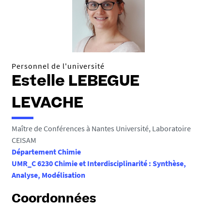
e
s
i
c
i
Personnel de l'université
:
Estelle LEBEGUE
LEVACHE
Maître de Conférences à Nantes Université, Laboratoire
CEISAM
Département Chimie
UMR_C 6230 Chimie et Interdisciplinarité : Synthèse,
Analyse, Modélisation
Coordonnées