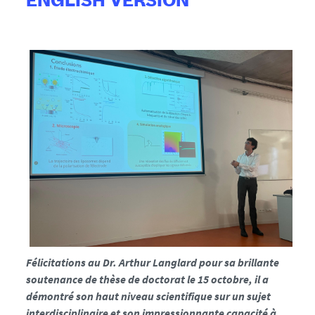
ENGLISH VERSION
Félicitations
au
Dr
.
Arthur
Langlard
pour
sa
brillante
soutenance
de
thèse
de
doctorat
le
15
octobre
,
il
a
démontré
son
haut
niveau
scientifique
sur
un
sujet
interdisciplinaire
et
son
impressionnante
capacité
à