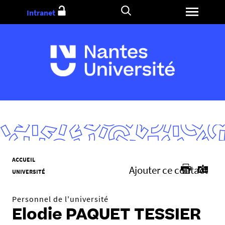
Aller
Intranet
au
contenu
V
ACCUEIL
Ajouter ce contact
o
UNIVERSITÉ
u
s
Personnel de l'université
ê
Elodie PAQUET TESSIER
t