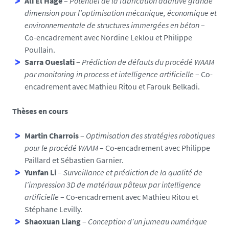
Ali El Hage
–
Potentiel de la fabrication additive grande
dimension pour l’optimisation mécanique, économique et
environnementale de structures immergées en béton
–
Co-encadrement avec Nordine Leklou et Philippe
Poullain.
Sarra Oueslati
–
Prédiction de défauts du procédé WAAM
par monitoring in process et intelligence artificielle
– Co-
encadrement avec Mathieu Ritou et Farouk Belkadi.
Thèses en cours
Martin Charrois
–
Optimisation des stratégies robotiques
pour le procédé WAAM
– Co-encadrement avec Philippe
Paillard et Sébastien Garnier.
Yunfan Li
–
Surveillance et prédiction de la qualité de
l’impression 3D de matériaux pâteux par intelligence
artificielle
– Co-encadrement avec Mathieu Ritou et
Stéphane Levilly.
Shaoxuan Liang
–
Conception d’un jumeau numérique