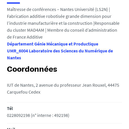
e
Maîtresse de conférences – Nantes Université (LS2N) |
s
Fabrication additive robotisée grande dimension pour
i
l’industrie manufacturière et la construction |Responsable
c
du cluster MAD4AM | Membre du conseil d’administration
i
de France Additive
Département Génie Mécanique et Productique
:
UMR_6004 Laboratoire des Sciences du Numérique de
Nantes
Coordonnées
IUT de Nantes, 2 avenue du professeur Jean Rouxel, 44475
Carquefou Cedex
Tél
0228092198 (n° interne : 492198)