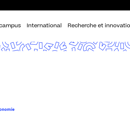
Aller
au
contenu
 campus
International
Recherche et innovati
conomie