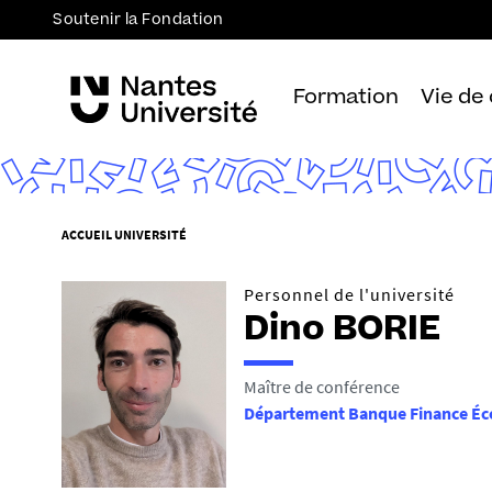
Soutenir la Fondation
Formation
Vie de
V
ACCUEIL UNIVERSITÉ
o
u
Personnel de l'université
s
Dino BORIE
ê
t
Maître de conférence
e
Département Banque Finance É
s
i
c