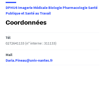
e
DPHU6 Imagerie Médicale Biologie Pharmacologie Santé
s
Publique et Santé au Travail
i
c
Coordonnées
i
:
Tél
0272641133 (n° interne : 311133)
Mail
Daria.Pineau@univ-nantes.fr