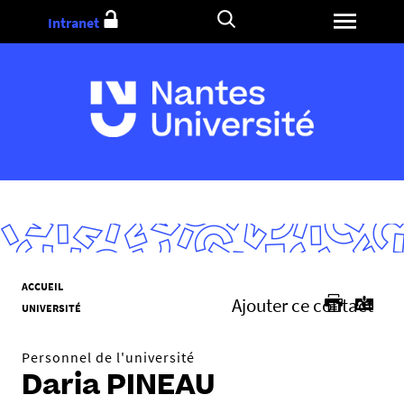
Aller
Intranet
au
contenu
V
ACCUEIL
Ajouter ce contact
o
UNIVERSITÉ
u
s
Personnel de l'université
ê
Daria PINEAU
t