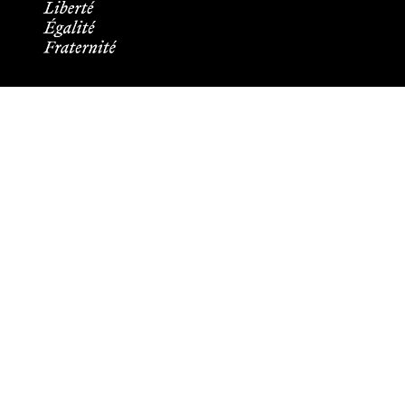
Informations pratiques
Tous les contacts
Plans des campus
Recrutement
Mentions légales
Crédits et aspects légaux
Cookies
Plan du site
Accessibilité : partiellement conforme
Les membres