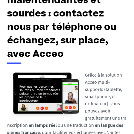
malentendantes et
e
s
sourdes : contactez
i
c
nous par téléphone ou
i
échangez, sur place,
:
avec Acceo
Grâce à la solution
Acceo multi-
supports (tablette,
smartphone, et
ordinateur), vous
pouvez avoir
gratuitement une tra
nscription
en temps réel
ou une traduction
en langue des
signes française
, pour faciliter vos échanges avec Nantes