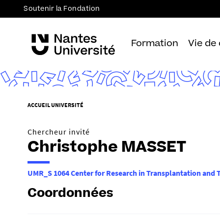
Soutenir la Fondation
Formation
Vie de
V
ACCUEIL UNIVERSITÉ
o
u
Chercheur invité
s
Christophe MASSET
ê
t
UMR_S 1064 Center for Research in Transplantation and
e
s
Coordonnées
i
c