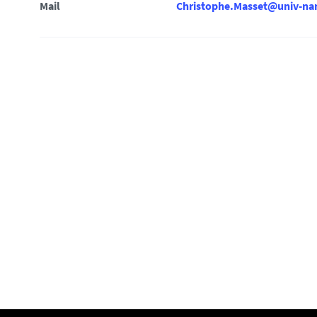
i
Mail
Christophe.Masset@univ-nan
: