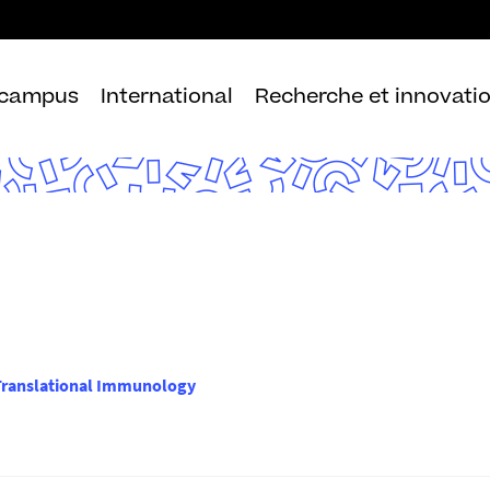
Aller
au
contenu
 campus
International
Recherche et innovati
 Translational Immunology