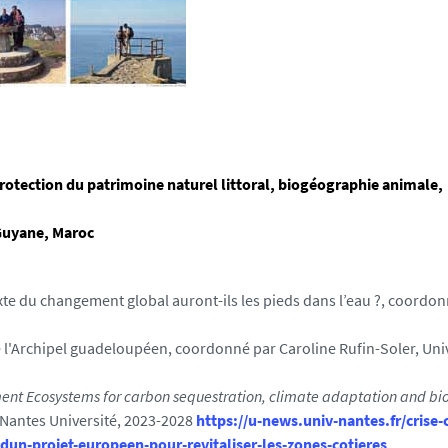
rotection du patrimoine naturel littoral, biogéographie animale,
 Guyane, Maroc
te du changement global auront-ils les pieds dans l’eau ?, coordon
'Archipel guadeloupéen, coordonné par Caroline Rufin-Soler, Univ
ment Ecosystems for carbon sequestration, climate adaptation
and bio
Nantes Université, 2023-2028
https://u-news.univ-nantes.fr/crise-
-dun-projet-europeen-pour-revitaliser-les-zones-cotieres