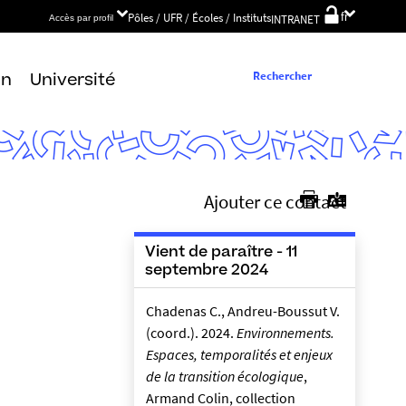
Choix
Pôles / UFR / Écoles / Instituts
fr
INTRANET
Accès par profil
de
la
langue
Rechercher
on
Université
Ajouter ce contact
Vient de paraître - 11
septembre 2024
Chadenas C., Andreu-Boussut V.
(coord.). 2024.
Environnements.
Espaces, temporalités et enjeux
de la transition écologique
,
Armand Colin, collection