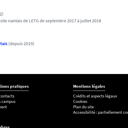
2)
 site nantais de LETG de septembre 2017 à juillet 2018
tais
(depuis 2019)
tions pratiques
Mentions légales
 contacts
Crédits et aspects légaux
s campus
Cookies
ment
Plan du site
Accessibilité : partiellement c
mbres