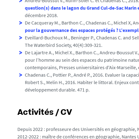
Andreu-Boussut V., Rufin-Soler C. et Chadenas C., 2018
question(s) dans le lagon du Grand Cul-de-Sac Marin
décembre 2018.
De Cacqueray M., Barthon C., Chadenas C., Michel X, And
pour la gouvernance des espaces protégés ? L’exemp
Eveillard-Buchoux M., Beninger P., Chadenas C. and Sell
The Waterbird Society, 40(4):309-321.
De Lajartre A., Michel X., Barthon C., Andreu-Boussut V.,
pour l’homme au sein des espaces du patrimoine naturel li
contemporains, Presses universitaires d'Aix-Marseille,
Chadenas C., Pottier P., André P., 2016. Evaluer la capac
Robert S., Melin H., 2016. Habiter le littoral. Enjeux co
développement durable. 471 p.
Activités / CV
Depuis 2022 : professeure des Universités en géographie, 
2012-2022 : maître de conférences en géographie, Nantes 