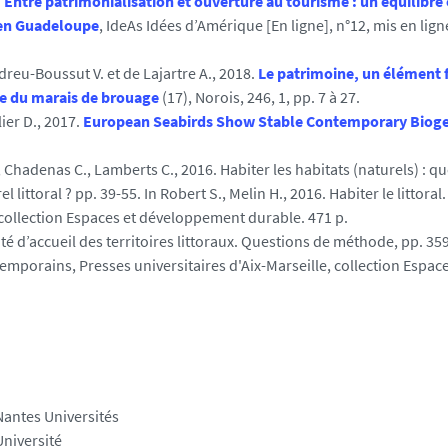
.
Entre patrimonialisation et ouverture au tourisme : un équilibre
 en Guadeloupe
, IdeAs Idées d’Amérique [En ligne], n°12, mis en lign
reu-Boussut V. et de Lajartre A., 2018.
Le patrimoine, un élément 
le du marais de brouage
(17), Norois, 246, 1, pp. 7 à 27.
ier D., 2017.
European Seabirds Show Stable Contemporary Biog
 Chadenas C., Lamberts C., 2016. Habiter les habitats (naturels) : qu
ttoral ? pp. 39-55. In Robert S., Melin H., 2016. Habiter le littoral
 collection Espaces et développement durable. 471 p.
ité d’accueil des territoires littoraux. Questions de méthode, pp. 359
ntemporains, Presses universitaires d'Aix-Marseille, collection Espace
Nantes Universités
Université