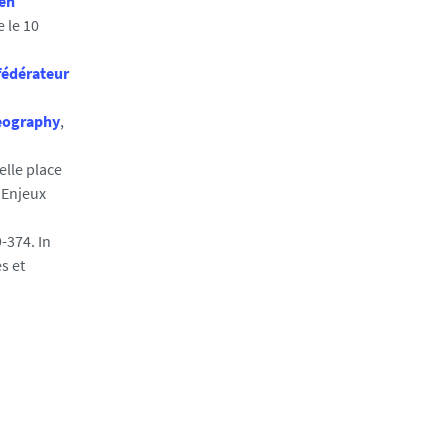
 en
e le 10
fédérateur
eography
,
elle place
. Enjeux
-374. In
s et