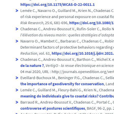
https://doi.org/10.1175/WCAS-D-22-0011.1
Lemée C., Navarro O., Guillard M., Krien N., Chadenas 
of risk experience and personal exposure on coastal fl
Risk Research
, 25:6, 681-696,
https://doi.org/10.1080/
Chadenas C., Andreu-Boussut V., Rufin-Soler C., Rollo N
l'élévation du niveau marin : quelles stratégies d'adapta
Navarro O., Mambet C., Barbaras C., Chadenas C., Robin 
Determinant factors of protective behaviors regarding 
Reduction
, vol. 61,
https://doi.org/10.1016/j.ijdrr.202
Chadenas C.
,
Andreu-Boussut
V.,
Barthon C.
,
Michel X.
e
de la nature ?
,
VertigO - la revue électronique en scienc
04 mai 2020, URL : http://journals.openedition.org/ver
Eveillard-Buchoux M., Beninger P.G., Chadenas C., Sellie
the importance of geodiversity for conservation
, Land
Lemée C., Guillard M., Fleury-Bahi G., Krien N., Chaden
meaning do individuals give to coastal risks? Contribu
Barraud R., Andreu-Boussut V., Chadenas C., Portal C., 
controverse et postures scientifiques
, BAGF, 96-2, pp.