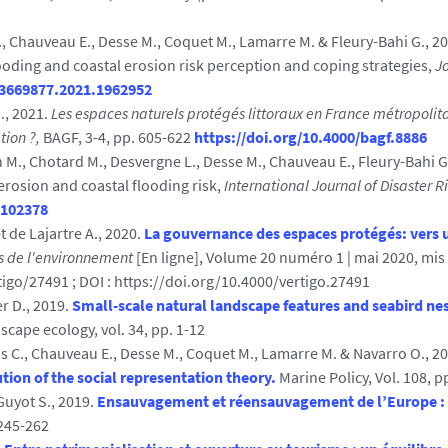
C., Chauveau E., Desse M., Coquet M., Lamarre M. & Fleury-Bahi G., 2
ooding and coastal erosion risk perception and coping strategies,
Jo
13669877.2021.1962952
., 2021.
Les espaces naturels protégés littoraux en France métropolita
tion ?,
BAGF, 3-4, pp. 605-622
https://doi.org/10.4000/bagf.8886
M., Chotard M., Desvergne L., Desse M., Chauveau E., Fleury-Bahi G
erosion and coastal flooding risk,
International Journal of Disaster R
1.102378
t de
Lajartre A.
, 2020.
La gouvernance des espaces protégés: vers 
es de l'environnement
[En ligne], Volume 20 numéro 1 | mai 2020, mis 
tigo/27491 ; DOI : https://doi.org/10.4000/vertigo.27491
r D., 2019.
Small-scale natural landscape features and seabird nes
scape ecology, vol. 34, pp. 1-12
as C., Chauveau E., Desse M., Coquet M., Lamarre M. & Navarro O., 2
tion of the social representation theory.
Marine Policy, Vol. 108, p
Guyot S., 2019.
Ensauvagement et réensauvagement de l’Europe :
 245-262