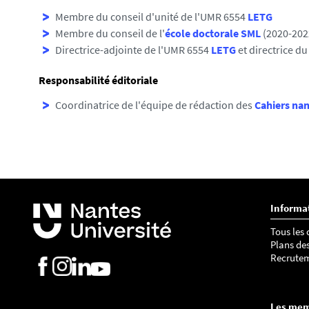
Membre du conseil d'unité de l'UMR 6554
LETG
Membre du conseil de l'
école doctorale SML
(2020-202
Directrice-adjointe de l'UMR 6554
LETG
et directrice du
Responsabilité éditoriale
Coordinatrice de l'équipe de rédaction des
Cahiers nan
Informa
Tous les
Plans de
Recrute
Les me