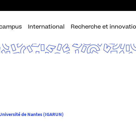
Aller
au
contenu
 campus
International
Recherche et innovati
Université de Nantes (IGARUN)