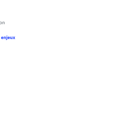
ion
t enjeux