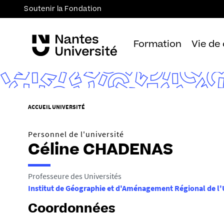
Soutenir la Fondation
Formation
Vie de
V
ACCUEIL UNIVERSITÉ
o
u
Personnel de l'université
s
Céline CHADENAS
ê
t
Professeure des Universités
e
Institut de Géographie et d'Aménagement Régional de l'
s
i
Coordonnées
c