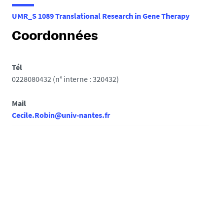
e
UMR_S 1089 Translational Research in Gene Therapy
s
i
Coordonnées
c
i
Tél
:
0228080432 (n° interne : 320432)
Mail
Cecile.Robin@univ-nantes.fr