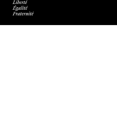
Informations pratiques
Tous les contacts
Plans des campus
Recrutement
Mentions légales
Crédits et aspects légaux
Cookies
Plan du site
Accessibilité : partiellement conforme
Les membres