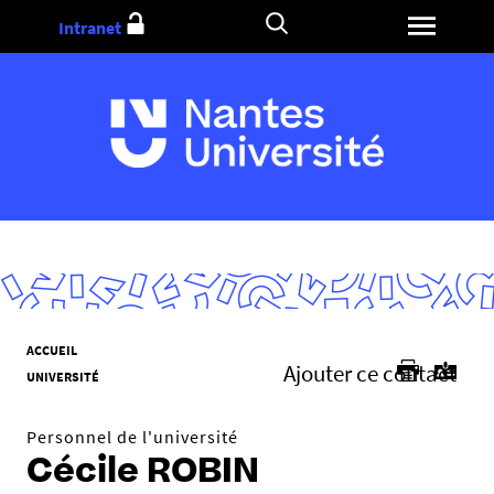
Aller
Intranet
au
contenu
V
ACCUEIL
Ajouter ce contact
o
UNIVERSITÉ
u
s
Personnel de l'université
ê
Cécile ROBIN
t