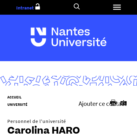
Aller
Intranet
au
contenu
V
ACCUEIL
Ajouter ce contact
o
UNIVERSITÉ
u
s
Personnel de l'université
ê
Carolina HARO
t