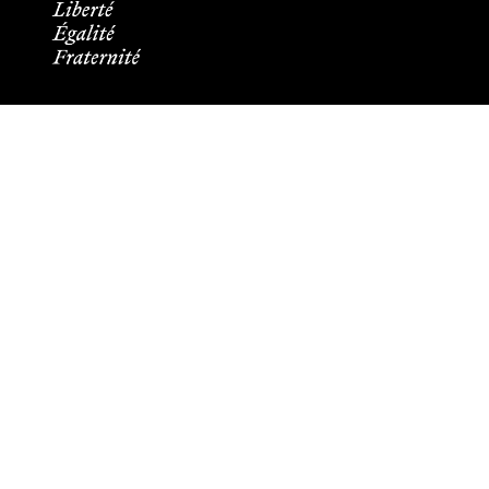
Informations pratiques
Tous les contacts
Plans des campus
Recrutement
Mentions légales
Crédits et aspects légaux
Cookies
Plan du site
Accessibilité : partiellement conforme
Les membres