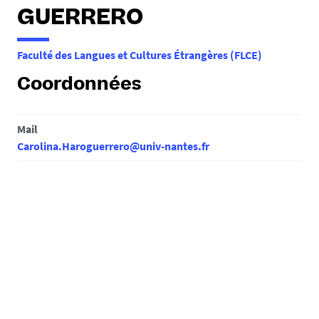
e
GUERRERO
s
i
Faculté des Langues et Cultures Étrangères (FLCE)
c
i
Coordonnées
:
Mail
Carolina.Haroguerrero@univ-nantes.fr