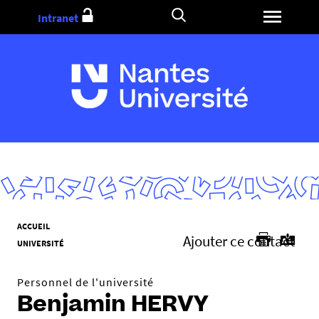
Aller
Intranet
au
contenu
V
ACCUEIL
Ajouter ce contact
o
UNIVERSITÉ
u
s
Personnel de l'université
ê
Benjamin HERVY
t