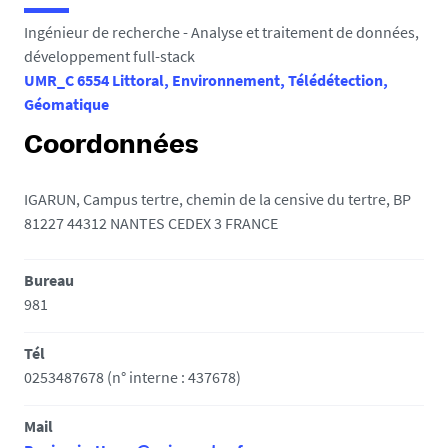
e
Ingénieur de recherche - Analyse et traitement de données,
s
développement full-stack
i
UMR_C 6554 Littoral, Environnement, Télédétection,
c
Géomatique
i
Coordonnées
:
IGARUN, Campus tertre, chemin de la censive du tertre, BP
81227 44312 NANTES CEDEX 3 FRANCE
Bureau
981
Tél
0253487678 (n° interne : 437678)
Mail