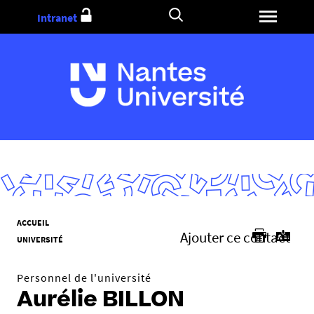
Aller
Intranet
au
contenu
V
ACCUEIL
Ajouter ce contact
o
UNIVERSITÉ
u
s
Personnel de l'université
ê
Aurélie BILLON
t