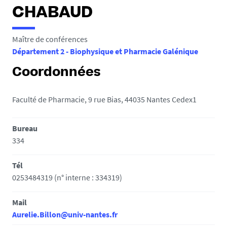
e
CHABAUD
s
i
Maître de conférences
c
Département 2 - Biophysique et Pharmacie Galénique
i
Coordonnées
:
Faculté de Pharmacie, 9 rue Bias, 44035 Nantes Cedex1
Bureau
334
Tél
0253484319 (n° interne : 334319)
Mail
Aurelie.Billon@univ-nantes.fr