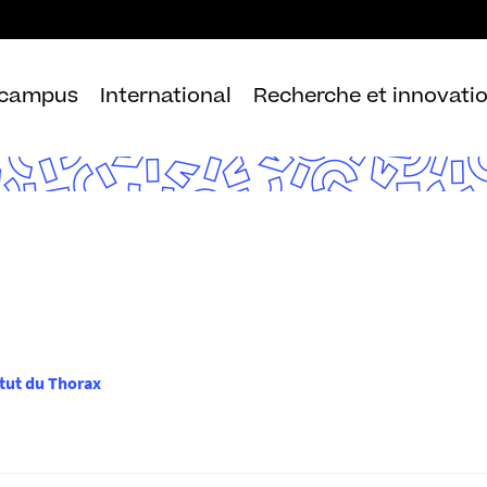
Aller
au
contenu
 campus
International
Recherche et innovati
itut du Thorax