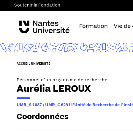
Soutenir la Fondation
Formation
Vie de
V
ACCUEIL UNIVERSITÉ
o
u
Personnel d'un organisme de recherche
s
Aurélia LEROUX
ê
t
UMR_S 1087 / UMR_C 6291 l'Unité de Recherche de l'Inst
e
s
Coordonnées
i
c