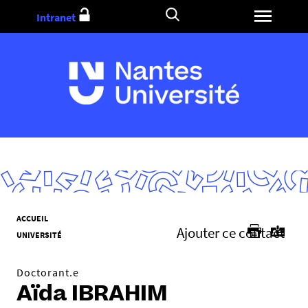
Aller
Intranet
au
contenu
V
ACCUEIL
Ajouter ce contact
o
UNIVERSITÉ
u
s
Doctorant.e
ê
Aïda IBRAHIM
t